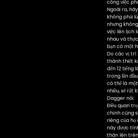
công việc ph
Ngoài ra, hã
không phải l
nhưng không p
việc lên lịch
nhau và thực
bạn có một h
Do các vị trí
thành thiết k
đến 12 tiếng
trong lần đầ
có thể là một
nhiều, sẽ rất
Dagger nói.
Điều quan trọ
chỉnh cũng sẽ
riêng của họ 
này được tính
thân lên trên