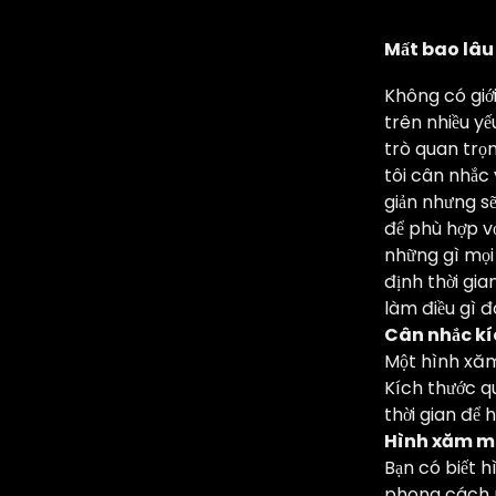
Mất bao lâu
Không có giới
trên nhiều y
trò quan trọn
tôi cân nhắc 
giản nhưng sẽ
để phù hợp với
những gì mọi 
định thời gia
làm điều gì đ
Cân nhắc kí
Một hình xăm 
Kích thước qu
thời gian để
Hình xăm m
Bạn có biết 
phong cách n