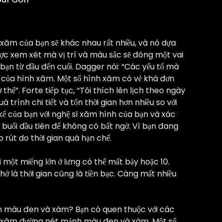
 xăm của bạn sẽ khác nhau rất nhiều, và nó dựa
ợc xem xét mà vị trí và màu sắc sẽ đóng một vai
bạn từ đầu đến cuối. Dagger nói: “Các yếu tố mà
rí của hình xăm. Một số hình xăm có vẻ khá đơn
thể”. Forte tiếp tục, “Tôi thích lên lịch theo ngày
quá trình chi tiết và tốn thời gian hơn nhiều so với
 kế của bạn với nghệ sĩ xăm hình của bạn và xác
 buổi đầu tiên để không có bất ngờ. Vì bạn đang
 rút do thời gian quá hạn chế.
 một miếng lớn ở lưng có thể mất bảy hoặc 10.
ớ là thời gian cũng là tiền bạc. Càng mất nhiều
ơn màu đen và xám? Bạn có quen thuộc với các
h xăm đường nét mảnh màu đen và xám. Một số