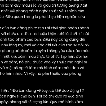
h xăm đầy màu sắc và giàu trí tưởng tượng ở tất
ốt nhất với phong cách nghệ thuật yêu thích của
c. Điều quan trọng là phải thực hiện nghiên cứu
m của bạn càng phức tạp thì thời gian hoàn thành
i nhiều chi tiết nhỏ, hoặc thậm chí là thiết kế nút
 thành tác phẩm của bạn. Điều này cũng đúng đối
hư lông mi, môi và các chi tiết của tóc sẽ đòi hỏi
heo phong cách xăm truyền thống yêu cầu các màu
n một kiểu xăm màu thực tế phức tạp hơn, đòi hỏi
en và xám, nó phụ thuộc vào kỹ thuật mà nghệ sĩ
 và một số người làm mờ hình xăm màu đen và
hó hơn nhiều. Vì vậy, nó phụ thuộc vào phong
hiện. “Nếu bạn đang vẽ tay, có thể dao động từ
 nghệ sĩ của bạn. Tôi có thể đưa ra ước tính
gày, nhưng với số lượng lớn. Quy mô hình xăm