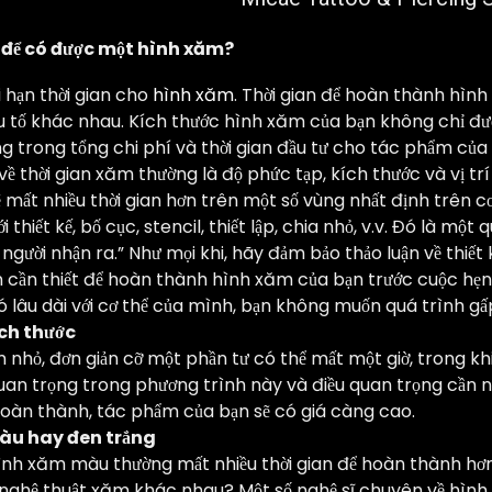
 để có được một hình xăm?
 hạn thời gian cho
hình xăm
. Thời gian để hoàn thành hình
ếu tố khác nhau. Kích thước hình xăm của bạn không chỉ đư
g trong tổng chi phí và thời gian đầu tư cho tác phẩm của 
về thời gian xăm thường là độ phức tạp, kích thước và vị t
 mất nhiều thời gian hơn trên một số vùng nhất định trên cơ 
 thiết kế, bố cục, stencil, thiết lập, chia nhỏ, v.v. Đó là một 
người nhận ra.” Như mọi khi, hãy đảm bảo thảo luận về thiết
n cần thiết để hoàn thành hình xăm của bạn trước cuộc hẹn
ó lâu dài với cơ thể của mình, bạn không muốn quá trình gấp
ch thước
nhỏ, đơn giản cỡ một phần tư có thể mất một giờ, trong khi
an trọng trong phương trình này và điều quan trọng cần nh
 hoàn thành, tác phẩm của bạn sẽ có giá càng cao.
àu hay đen trắng
hình xăm màu thường mất nhiều thời gian để hoàn thành h
ghệ thuật xăm khác nhau? Một số nghệ sĩ chuyên về hìn