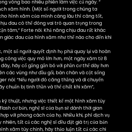
ng vòng bao nhiêu phiên làm việc cả ngày. ”
oạch xăm hình. (Một số người trong chúng ta
 cho hình xăm của mình càng lâu thì càng tốt,
chịu đau có thể đóng vai trò quan trọng trong
 tận tâm,” Forte nói. Khả năng chịu đau rất khác
ảm giác đau của hình xăm như thế nào cho đến khi
 một số người quyết định họ phải quay lại và hoàn
ững công việc quy mô lớn hơn, một ngày xăm từ 8
 đây, hãy cố gắng gắn bó với phần cơ thể dày hơn
rên các vùng như đầu gối, bàn chân và cột sống
ger nói: “Nếu người đó căng thẳng và di chuyển
ãy chuẩn bị tinh thần và thể chất khi xăm”,
 kỹ thuật, nhưng việc thiết kế một hình xăm tùy
lash cơ bản, nghệ sĩ của bạn sẽ dành thời gian
 hợp với phong cách của họ. Nhiều khi, phí dịch vụ
hiên, tất cả các nghệ sĩ đều đặt giá trị của bản
ình xăm tùy chỉnh, hãy thảo luận tất cả các chi