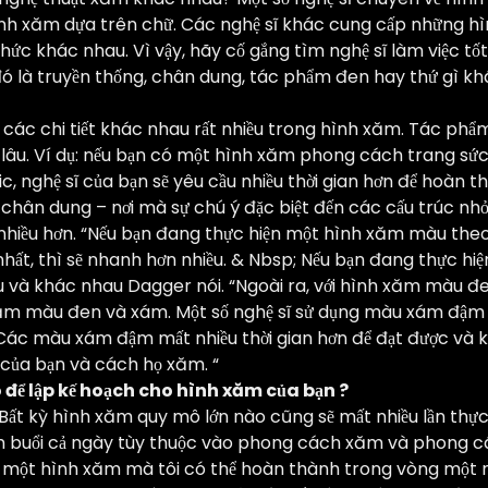
nh xăm dựa trên chữ. Các nghệ sĩ khác cung cấp những hìn
hức khác nhau. Vì vậy, hãy cố gắng tìm nghệ sĩ làm việc t
ó là truyền thống, chân dung, tác phẩm đen hay thứ gì khá
 các chi tiết khác nhau rất nhiều trong hình xăm. Tác phẩ
 lâu. Ví dụ: nếu bạn có một hình xăm phong cách trang sức vớ
tic, nghệ sĩ của bạn sẽ yêu cầu nhiều thời gian hơn để hoàn
chân dung – nơi mà sự chú ý đặc biệt đến các cấu trúc nhỏ n
 nhiều hơn. “Nếu bạn đang thực hiện một hình xăm màu t
hất, thì sẽ nhanh hơn nhiều. & Nbsp; Nếu bạn đang thực hiệ
u và khác nhau Dagger nói. “Ngoài ra, với hình xăm màu đ
ăm màu đen và xám. Một số nghệ sĩ sử dụng màu xám đậm
Các màu xám đậm mất nhiều thời gian hơn để đạt được và k
 của bạn và cách họ xăm. “
để lập kế hoạch cho hình xăm của bạn ?
Bất kỳ hình xăm quy mô lớn nào cũng sẽ mất nhiều lần thực 
buổi cả ngày tùy thuộc vào phong cách xăm và phong cách
o một hình xăm mà tôi có thể hoàn thành trong vòng một n