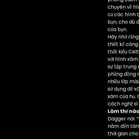
chuyên về hì
cả các hình t
bạn, cho dù đ
của bạn.
Hãy nhớ rằng
thiết kế càng
thắt kiểu Cel
với hình xăm 
sự tập trung
phẳng đồng n
nhiều lớp mà
sử dụng để x
xám của họ. 
cách nghệ sĩ
Làm thế nào 
Dagger nói: “
năm đến tám 
thời gian ch