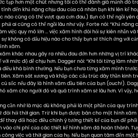
ức tạp hơn một chút nhưng tôi có thể đánh giá mảnh đó tro
y tính đến khả năng chịu đau của cá nhân bạn khi lên kế h
úc nào cũng có thể vượt qua cơn đau.) Bạn có thể ngồi yên
hải ai cũng có thể ngồi lâu như vậy. Forte nói: “Khả năng 
 làm việc quy mô lớn … việc xăm hình đòi hỏi sự kiên nhẫn và
 sự không có dấu hiệu nào cho thấy bạn sẽ thích ứng với c
ình xăm.
 xăm khác nhau gây ra nhiều đau đớn hơn những vị trí khác,
ế với mức độ dễ chịu hơn. Dagger nói: “Khi tôi từng làm nh
 là điều khá bình thường. Nếu bạn chưa từng xăm mình trước
u tiên. Xăm sát xương và khắp các cấu trúc dây thần kinh t
 cú sốc nếu đây là hình xăm đầu tiên của bạn (ouch!). Dag
 khó xăm cho người đó và quá trình xăm sẽ lâu hơn. Vì vậy, h
ng cần nhớ là mặc dù không phải là một phần của quy trình
 đòi hỏi thời gian. Trừ khi bạn được bán cho một hình xăm f
để thay đổi hoặc điều chỉnh ý tưởng thiết kế của bạn để phối
 vào chi phí của các thiết kế hình xăm đã hoàn thành. Tuy n
 công việc và thời gian của họ. Nếu bạn quan tâm đến một h