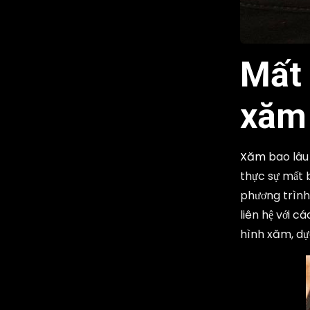
Mất 
xăm
Xăm
bao lâu 
thực sự mất b
phương trình.
liên hệ với c
hình xăm, dựa