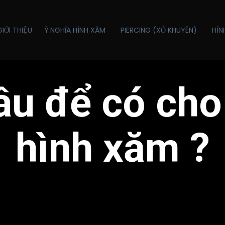
GIỚI THIỆU
Ý NGHĨA HÌNH XĂM
PIERCING (XỎ KHUYÊN)
HÌN
âu để có ch
hình xăm ?