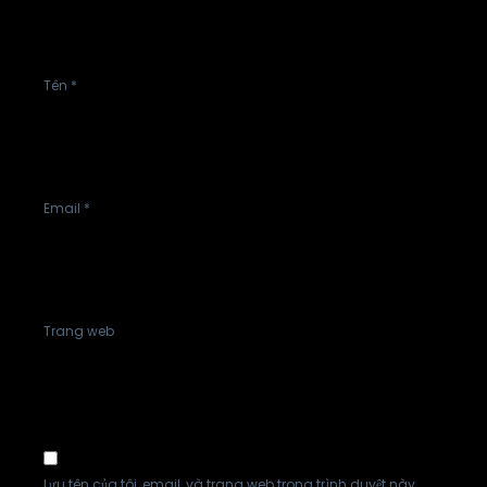
Tên
*
Email
*
Trang web
Lưu tên của tôi, email, và trang web trong trình duyệt này