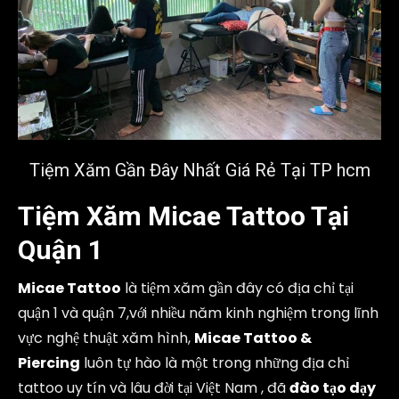
Tiệm Xăm Gần Đây Nhất Giá Rẻ Tại TP hcm
Tiệm Xăm Micae Tattoo Tại
Quận 1
Micae Tattoo
là tiệm xăm gần đây có địa chỉ tại
quận 1 và quận 7,với nhiều năm kinh nghiệm trong lĩnh
vực nghệ thuật xăm hình,
Micae Tattoo &
Piercing
luôn tự hào là một trong những địa chỉ
tattoo uy tín và lâu đời tại Việt Nam , đã
đào tạo dạy