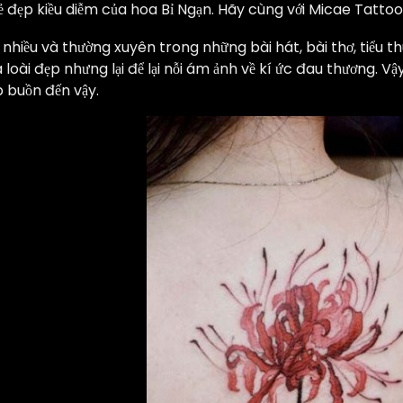
vẻ đẹp kiều diễm của hoa Bỉ Ngạn. Hãy cùng với Micae Tatto
 nhiều và thường xuyên trong những bài hát, bài thơ, tiểu th
à loài đẹp nhưng lại để lại nỗi ám ảnh về kí ức đau thương. Vậ
 buồn đến vậy.