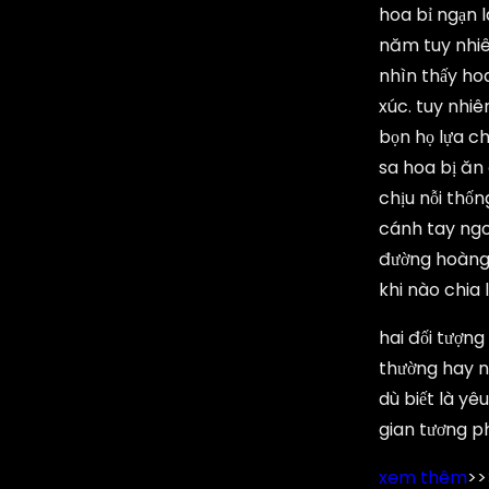
hoa bỉ ngạn l
năm tuy nhiên
nhìn thấy ho
xúc. tuy nhiê
bọn họ lựa ch
sa hoa bị ăn 
chịu nỗi thố
cánh tay ngo
đường hoàng t
khi nào chia 
hai đối tượng
thường hay nó
dù biết là yê
gian tương p
xem thêm
>