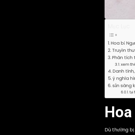
Mục Lục
Hoa bỉ Ngạ
Truyền thu
Phân tích t
xem th
Danh tính,
ý nghĩa h
sẵn sàng 
tại
Hoa 
Dù thường bị