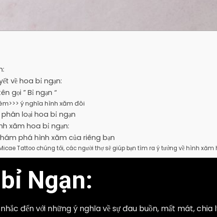
n:
yết về hoa bỉ ngạn:
ên gọi ” Bỉ ngạn “
êm>>> ý nghĩa hình xăm đôi
 phân loại hoa bỉ ngạn
ình xăm hoa bỉ ngạn:
khám phá hình xăm của riêng bạn
 Micae Tattoo chúng tôi, các người thợ sẽ giúp bạn tìm ra ý tưởng về hình xăm
bỉ Ngạn
:
 nhắc đến với những ý nghĩa về sự đau buồn, mất mát, chia 