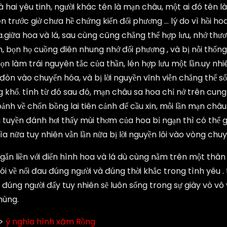
à hai yêu tinh, người khác tên là mạn châu, một ai đó tên 
 trước giờ chưa hề chứng kiến đối phương … lý do vì hồi hoa 
a.giữa hoa và lá, sau cùng cũng chẳng thể hợp lưu, nhớ th
n, bọn họ cuồng điên nhung nhớ đối phương , và bị nỗi thố
ọn làm trái nguyên tắc của thần, lén hợp lưu một lần.uy nhi
đòn vào chuyển hóa, và bị lời nguyền vĩnh viễn chẳng thể s
ng khổ. tính từ đó sau đó, mạn châu sa hoa chỉ nở trên cu
ảnh về chốn bồng lai tiên cảnh để cầu xin, mỗi lần mạn châ
uyền đánh hơi thấy mùi thơm của hoa bỉ ngạn thì có thể ghi
lìa nữa tuy nhiên vẫn lần nữa bị lời nguyền lôi vào vòng chu
 gắn liền với điển hình hoa và lá dù cùng nằm trên một thâ
i về nổi đau đúng người và đúng thời khắc trong tình yêu . 
u đúng người đấy tuy nhiên sẽ luôn sống trong sự giày vò vô
hùng.
>>
ý nghĩa hình xăm Rồng