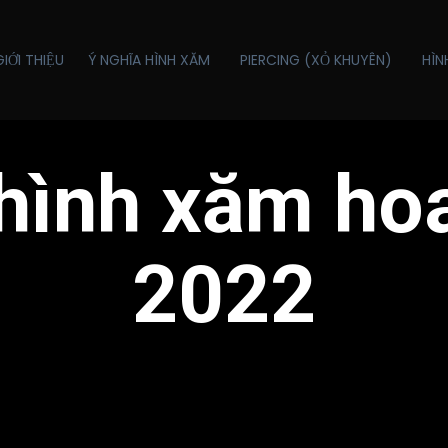
GIỚI THIỆU
Ý NGHĨA HÌNH XĂM
PIERCING (XỎ KHUYÊN)
HÌN
hình xăm ho
2022