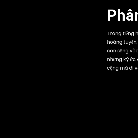
Phân
Trong tiếng h
hoàng tuyền, 
còn sống vào 
những ký ức đ
cộng mà đi v