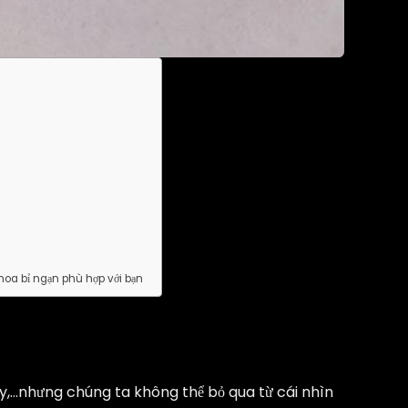
 hoa bỉ ngạn phù hợp với bạn
ly,…nhưng chúng ta không thể bỏ qua từ cái nhìn