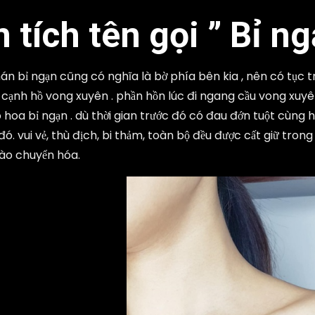
 tích tên gọi ” Bỉ ng
án bỉ ngạn cũng có nghĩa là bờ phía bên kia , nên có tục t
cạnh hồ vong xuyên . phần hồn lúc đi ngang cầu vong xuyên 
hoa bỉ ngạn . dù thời gian trước đó có đau đớn tuột cùng h
ó. vui vẻ, thù địch, bi thảm, toàn bộ đều được cất giữ tron
ào chuyển hóa.