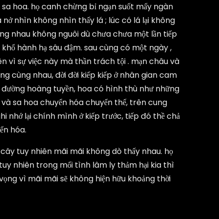
là sa hoa. họ canh chừng bỉ ngạn suốt mấy ngàn
nở nhìn không nhìn thấy lá ; lúc có lá lại không
ương nhau không nguôi dù chưa chưa một lần tiếp
ng khổ hành hạ sâu đậm. sau cùng có một ngày ,
ên vì sự việc này mà thần trách tội . mạn châu và
ống cùng nhau, đời đời kiếp kiếp ở nhân gian cam
ng đường hoàng tuyền, hoa có hình thù như những
u và sa hoa chuyển hóa chuyển thế, trên cung
 nhớ lại chính mình ở kiếp trước, tiếp đó thề chả
yển hóa.
n cây tuy nhiên mãi mãi không dò thấy nhau. họ
tuy nhiên trong mối tình lâm ly thảm hại kia thì
 vọng vì mãi mãi sẽ không hiện hữu khoảng thời