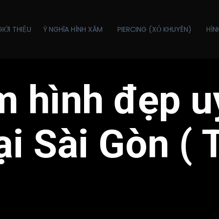
GIỚI THIỆU
Ý NGHĨA HÌNH XĂM
PIERCING (XỎ KHUYÊN)
HÌN
 hình đẹp uy
ại Sài Gòn 