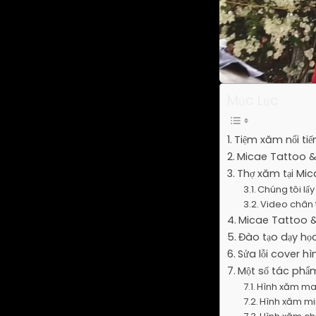
Mục Lục
Tiệm xăm nổi tiế
Micae Tattoo & 
Thợ xăm tại Mic
Chúng tôi lấy
Video chân 
Micae Tattoo &
Đào tạo dạy họ
Sửa lỗi cover h
Một số tác phẩm
Hình xăm ma
Hình xăm mi