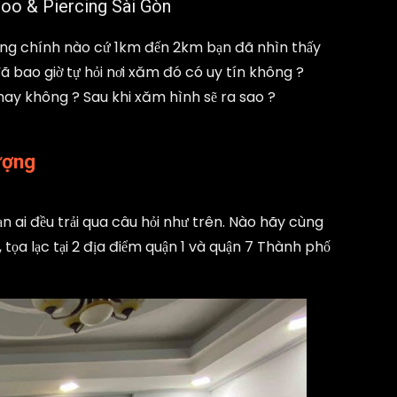
too & Piercing Sài Gòn
ường chính nào cứ 1km đến 2km bạn đã nhìn thấy
bao giờ tự hỏi nơi xăm đó có uy tín không ?
ay không ? Sau khi xăm hình sẽ ra sao ?
ượng
n ai đều trải qua câu hỏi như trên. Nào hãy cùng
 tọa lạc tại 2 địa điểm quận 1 và quận 7 Thành phố