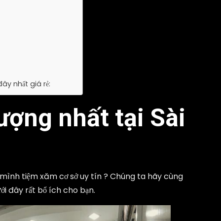
y nhất giá rẻ:
ượng nhất tại Sài
mình tiệm xăm cơ sở uy tín ? Chúng ta hãy cùng
ới đây rất bổ ích cho bạn.