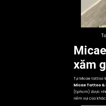
To
Micae
xăm gi
Tại Micae tattoo 
Micae Tattoo & 
(tphcm) được nhiề
niềm vui của khác