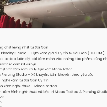
ng chất lượng nhất tại Sài Gòn
Piercing Studio – Tiệm xăm giá rẻ uy tín tại Sài Gòn ( TPHCM )
ae tattoo luôn đặt cái tâm mình vào những tác phẩm, cùng nha
 uy tín ra cam kết với bạn
thật hình xăm samurai tại tiệm xăm Micae Tattoo
 Piercing Studio – Xỏ khuyên, bấm khuyên theo yêu cầu
c nghề xăm tại Sài Gòn Uy Tín
ình xăm nghệ thuật – Micae tattoo
 xăm hình nghệ thuật nổi bậc tại Micae Tattoo & Piercing Studi
ori
ni