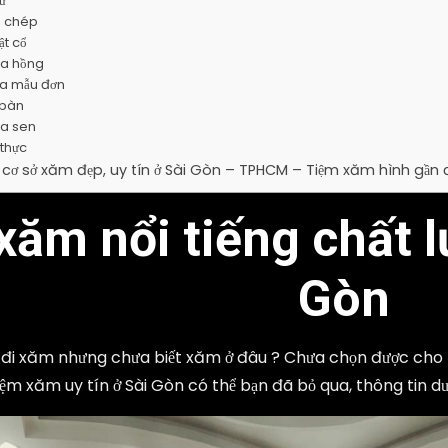
ữ
á chép
ật cổ
oa hồng
a mẫu đơn
 bàn
a sen
 thực
cơ sở xăm đẹp, uy tín ở Sài Gòn – TPHCM – Tiệm xăm hình gần đâ
xăm nổi tiếng chất l
Gòn
 đi xăm nhưng chưa biết xăm ở đâu ? Chưa chọn được cho 
iệm xăm uy tín ở Sài Gòn có thể bạn đã bỏ qua, thông tin dư