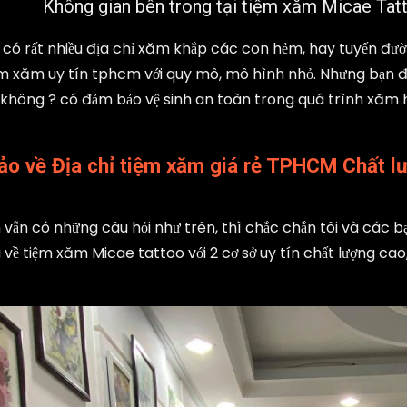
Không gian bên trong tại tiệm xăm Micae Tat
n có rất nhiều địa chỉ xăm khắp các con hẻm, hay tuyến đ
 xăm uy tín tphcm với quy mô, mô hình nhỏ. Nhưng bạn đã 
không ? có đảm bảo vệ sinh an toàn trong quá trình xăm h
o về Địa chỉ tiệm xăm giá rẻ TPHCM Chất l
 vẫn có những câu hỏi như trên, thì chắc chắn tôi và các bạ
 về tiệm xăm Micae tattoo với 2 cơ sở uy tín chất lượng cao,