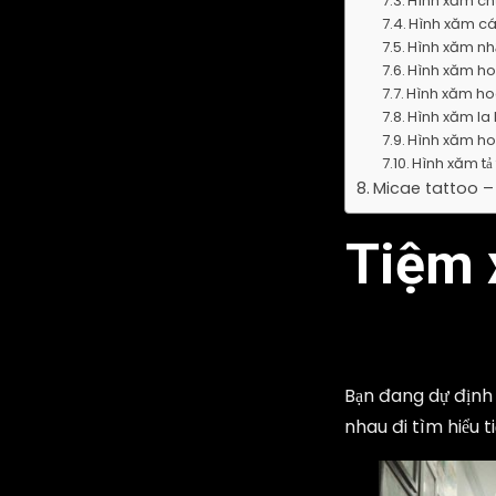
Hình xăm ch
Hình xăm c
Hình xăm nh
Hình xăm h
Hình xăm ho
Hình xăm la
Hình xăm ho
Hình xăm tả
Micae tattoo – 
Tiệm 
Bạn đang dự định
nhau đi tìm hiểu t