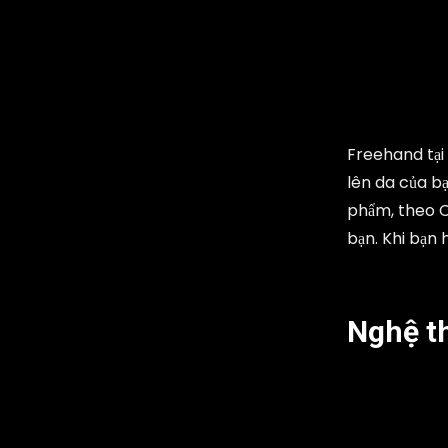
Freehand tại 
lên da của b
phẩm, theo C
bạn. Khi bạn 
Nghệ th