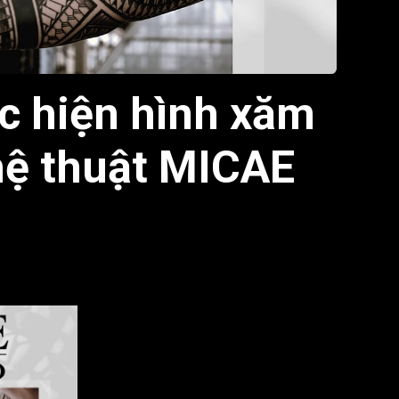
ực hiện hình xăm
ệ thuật MICAE