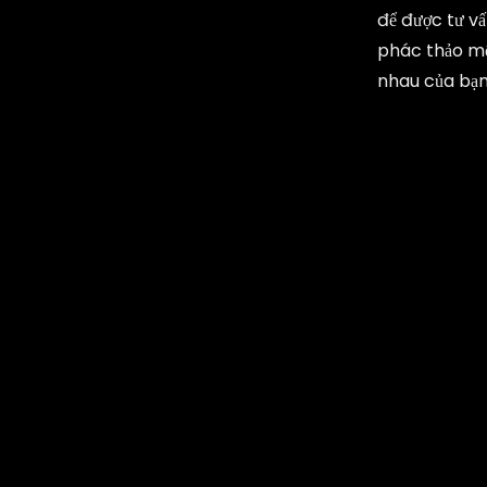
để được tư vấ
phác thảo một
nhau của bạn