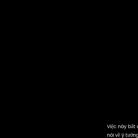
Việc này bắt 
nói về ý tưở