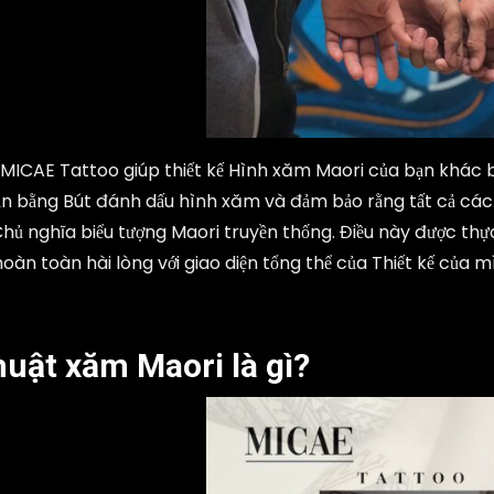
MICAE Tattoo giúp thiết kế Hình xăm Maori của bạn khác biệ
ạn bằng Bút đánh dấu hình xăm và đảm bảo rằng tất cả các 
hủ nghĩa biểu tượng Maori truyền thống. Điều này được thự
hoàn toàn hài lòng với giao diện tổng thể của Thiết kế của 
uật xăm Maori là gì?