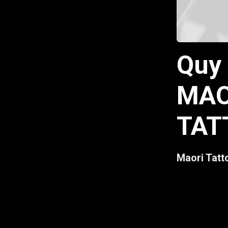
Quy 
MAO
TAT
Maori Tatt