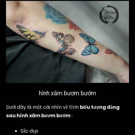
hình xăm bươm bướm
Dưới đây là một cái nhìn về tính
biểu tượng đằng
sau hình xăm bươm bướm
:
Sắc đẹp