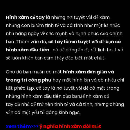
Hình xăm cổ tay
là những nơi tuyệt vời để xăm
những con bướm tinh tế và cá tính như một lời nhắc
nhở hàng ngày về sức mạnh và hạnh phúc của chính
bạn. Thêm vào đó,
cổ tay là nơi tuyệt vời để bạn có
hình xăm đầu tiên
: nó dễ dàng ẩn đi, rất linh hoạt và
sẽ luôn khiến bạn cảm thấy đặc biệt một chút.
Cho dù bạn muốn có một
hình xăm đơn giản và
trang trí công phu
hay một hình lớn và có nhiều chi
tiết phức tạp, cổ tay là nơi tuyệt vời để có một trong
những hình xăm đầu tiên của bạn.Hình xăm cổ
tay đủ nhỏ để trở nên tinh tế và cá tính, nhưng chúng
vẫn có một yếu tố đáng kinh ngạc.
xem thêm>>>
ý nghĩa hình xăm đôi mắt