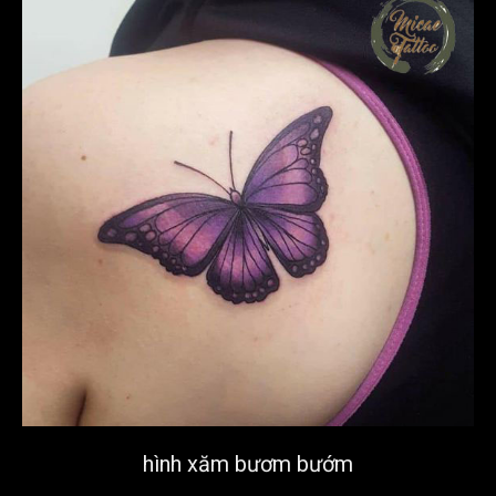
hình xăm bươm bướm