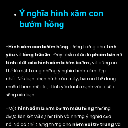
Ý nghĩa hình xăm con
bướm hồng
-Hình xăm con bướm hồng
tượng trưng cho
tình
yêu
và
lòng trắc ẩn
. Đây chắc chắn là
phiên bản nữ
tính
nhất
của hình xăm bươm bướm
, và cũng có
thể là một trong những ý nghĩa hình xăm đẹp
nhất. Nếu bạn chọn hình xăm này, bạn có thể đang
muốn thêm một loại tình yêu lành mạnh vào cuộc
sống của bạn.
-Một
hình xăm bươm bướm màu hồng
thường
được liên kết với sự nữ tính và những ý nghĩa của
nó. Nó có thể tượng trưng cho
niềm vui trẻ trung
và