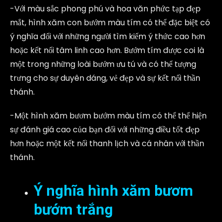
-Với màu sắc phong phú và hoa văn phức tạp đẹp
mắt, hình xăm con bướm màu tím có thể đặc biệt có
ý nghĩa đối với những người tìm kiếm ý thức cao hơn
hoặc kết nối tâm linh cao hơn. Bướm tím được coi là
một trong những loài bướm ưu tú và có thể tượng
trưng cho sự duyên dáng, vẻ đẹp và sự kết nối thần
thánh.
-Một hình xăm bươm bướm màu tím có thể thể hiện
sự đánh giá cao của bạn đối với những điều tốt đẹp
hơn hoặc một kết nối thanh lịch và cá nhân với thần
thánh.
Ý nghĩa hình xăm bươm
bướm trắng