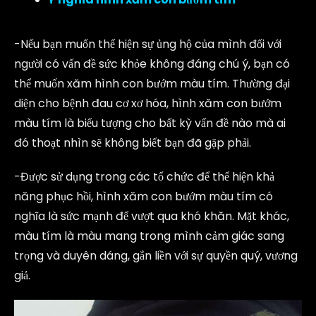
-Nếu bạn muốn thể hiện sự ủng hộ của mình đối với
người có vấn đề sức khỏe không đáng chú ý, bạn có
thể muốn xăm hình con bướm màu tím. Thường đại
diện cho bệnh đau cơ xơ hóa, hình xăm con bướm
màu tím là biểu tượng cho bất kỳ vấn đề nào mà ai
đó thoạt nhìn sẽ không biết bạn đã gặp phải.
-Được sử dụng trong các tổ chức để thể hiện khả
năng phục hồi, hình xăm con bướm màu tím có
nghĩa là sức mạnh để vượt qua khó khăn. Mặt khác,
màu tím là màu mang trong mình cảm giác sang
trọng và duyên dáng, gắn liền với sự quyền quý, vương
giả.