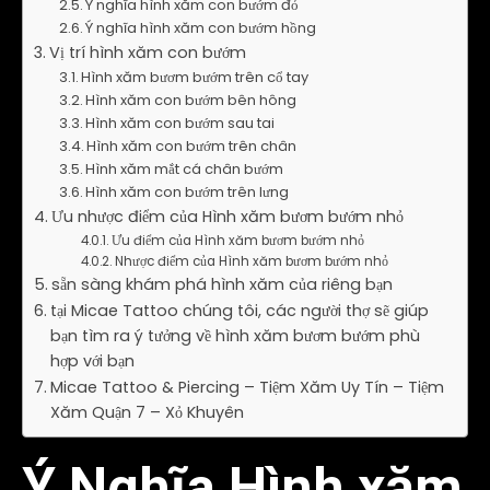
Ý nghĩa hình xăm con bướm đỏ
Ý nghĩa hình xăm con bướm hồng
Vị trí hình xăm con bướm
Hình xăm bươm bướm trên cổ tay
Hình xăm con bướm bên hông
Hình xăm con bướm sau tai
Hình xăm con bướm trên chân
Hình xăm mắt cá chân bướm
Hình xăm con bướm trên lưng
Ưu nhược điểm của Hình xăm bươm bướm nhỏ
Ưu điểm của Hình xăm bươm bướm nhỏ
Nhược điểm của Hình xăm bươm bướm nhỏ
sẵn sàng khám phá hình xăm của riêng bạn
tại Micae Tattoo chúng tôi, các người thợ sẽ giúp
bạn tìm ra ý tưởng về hình xăm bươm bướm phù
hợp với bạn
Micae Tattoo & Piercing – Tiệm Xăm Uy Tín – Tiệm
Xăm Quận 7 – Xỏ Khuyên
Ý Nghĩa Hình xăm