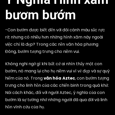
bươm bướm
-Con bướm được biết đến với đôi cánh màu sắc rực
rỡ; nhưng có nhiều hơn những hình xăm này ngoài
việc chỉ là đẹp? Trong các nền văn hóa phương
Đông, bướm tượng trưng cho niềm vui.
Không nghi ngờ gì khi bất cứ ai nhìn thấy một con
bướm, nó mang lại cho họ niềm vui vì vẻ đẹp và sự quý
hiếm của nó. Trong
văn hóa
Aztec
, con bướm tượng
trưng cho linh hồn của các chiến binh trong quá khứ.
Nói cách khác, đối với người Aztec, ý nghĩa của con
bướm là sự tưởng nhớ những người đã qua đời và linh
hồn vĩnh cửu của họ.