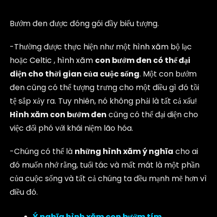
Bướm đen được đóng gói đầy biểu tượng.
-Thường được thực hiện như một
hình xăm
bộ lạc
hoặc
Celtic
,
hình xăm
con bướm đen có thể đại
diện cho thời gian của cuộc sống
. Một con bướm
đen cũng có thể tượng trưng cho một điều gì đó tồi
tệ sắp xảy ra. Tuy nhiên, nó không phải là tất cả xấu!
Hình xăm con bướm đen
cũng có thể đại diện cho
việc đối phó với khái niệm lão hóa.
-Chúng có thể là
những hình xăm ý nghĩa
cho ai
đó muốn nhớ rằng, tuổi tác và mất mát là một phần
của cuộc sống và tất cả chúng ta đều mạnh mẽ hơn vì
điều đó.
Ý nghĩa hình xăm con bướm tím