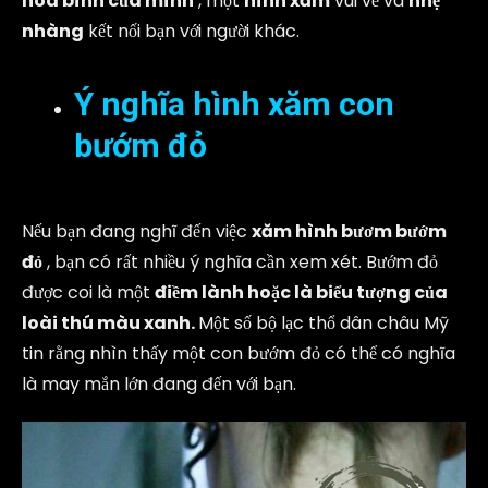
hòa bình của mình
, một
hình xăm
vui vẻ và
nhẹ
nhàng
kết nối bạn với người khác.
Ý nghĩa hình xăm con
bướm đỏ
Nếu bạn đang nghĩ đến việc
xăm hình bươm bướm
đỏ
, bạn có rất nhiều ý nghĩa cần xem xét. Bướm đỏ
được coi là một
điềm lành hoặc là biểu tượng của
loài thú màu xanh.
Một số bộ lạc thổ dân châu Mỹ
tin rằng nhìn thấy một con bướm đỏ có thể có nghĩa
là may mắn lớn đang đến với bạn.