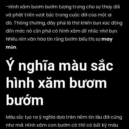
-Hình xăm bươm bướm tượng trưng cho sự thay đổi
và phát triển vượt bậc trong cuộc đời của một ai
đó. Thông thường, đây phải là thứ khiến bạn xúc động
đến mức nó cần phải có hình xăm để nhắc nhở bạn.
Nhiều nền văn hóa tin rằng bướm biểu thị sự
may
mắn
.
Ý nghĩa màu sắc
hình xăm bươm
bướm
Màu sắc tạo ra ý nghĩa dựa trên niềm tin lâu đời cũng
như mới. Hình xăm con bướm có thể có bất kỳ màu